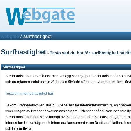
webgate
/ surfhastighet
Surfhastighet
- Testa vad du har för surfhastighet på di
Surfhastighet
Bredbandskollen är ett konsumentverktyg som hjälper bredbandskunder att utv
och en rekommendation hur väl detta mätvärde stämmer överens med den förvä
Testa din internethastighet här
Bakom Bredbandskollen står .SE (Stiftelsen för Internetinfrastruktur), en oberoe
utvecklingen av Bredbandskollen och tidigare TPtest har både Post- och telest
Bredbandskollen helt självständigt av .SE. Däremot har .SE fortsatt regelbundn
information i olika frågor och informera konsumenter om Bredbandskollen. I s
och Internetbyrå.