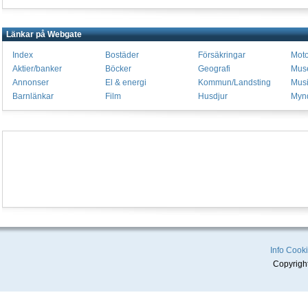
Länkar på Webgate
Index
Bostäder
Försäkringar
Moto
Aktier/banker
Böcker
Geografi
Mus
Annonser
El & energi
Kommun/Landsting
Mus
Barnlänkar
Film
Husdjur
Mynd
Info
Cooki
Copyrigh