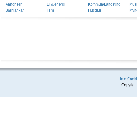
Annonser
El & energi
Kommun/Landsting
Mus
Barnlänkar
Film
Husdjur
Mynd
Info
Cooki
Copyrigh