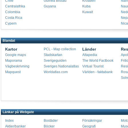
Chile
Guinea Bissau
Kroatien
Nam
Centralafrika
Guyana
Kuba
Nau
Colombia
Kuwait
Ned
Costa Rica
Nep
Cypern
Nica
Blandat
Kartor
Länder
Res
PCL - Map collection
Google maps
Stadskartan
Altapedia
Apol
Maporama
Sverigeguiden
The World Factbook
Friti
Vägbeskrivning
Sveriges Nationalatlas
Virtual Tourist
Res
Mapquest
Worldatlas.com
Världen - faktabank
Ros
Solr
Länkar på Webgate
Index
Bostäder
Försäkringar
Moto
Aktier/banker
Böcker
Geografi
Mus