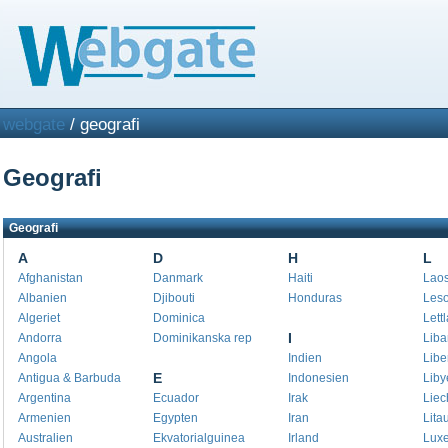
webgate
/ geografi
Geografi
Geografi
A
D
H
L
Afghanistan
Danmark
Haiti
Lao
Albanien
Djibouti
Honduras
Leso
Algeriet
Dominica
Lett
I
Andorra
Dominikanska rep
Lib
Angola
Indien
Libe
E
Antigua & Barbuda
Indonesien
Liby
Argentina
Ecuador
Irak
Liec
Armenien
Egypten
Iran
Lita
Australien
Ekvatorialguinea
Irland
Lux