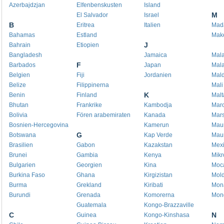
Azerbajdzjan
Elfenbenskusten
Island
M
El Salvador
Israel
B
Eritrea
Italien
Mad
Bahamas
Estland
Mak
J
Bahrain
Etiopien
Bangladesh
Jamaica
Mala
F
Barbados
Japan
Mal
Belgien
Fiji
Jordanien
Mald
Belize
Filippinerna
Mali
K
Benin
Finland
Malt
Bhutan
Frankrike
Kambodja
Mar
Bolivia
Fören arabemiraten
Kanada
Mars
Bosnien-Hercegovina
Kamerun
Maur
G
Botswana
Kap Verde
Maur
Brasilien
Gabon
Kazakstan
Mex
Brunei
Gambia
Kenya
Mikr
Bulgarien
Georgien
Kina
Moc
Burkina Faso
Ghana
Kirgizistan
Mold
Burma
Grekland
Kiribati
Mon
Burundi
Grenada
Komorerna
Mong
Guatemala
Kongo-Brazzaville
C
N
Guinea
Kongo-Kinshasa