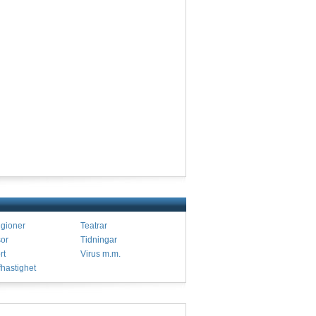
igioner
Teatrar
or
Tidningar
rt
Virus m.m.
fhastighet