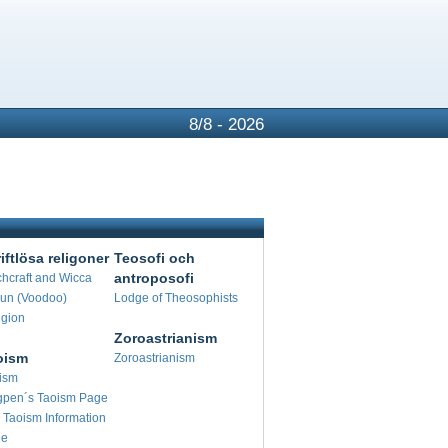
8/8 - 2026
iftlösa religoner
Teosofi och
antroposofi
chcraft and Wicca
un (Voodoo)
Lodge of Theosophists
igion
Zoroastrianism
oism
Zoroastrianism
ism
gpen´s Taoism Page
 Taoism Information
ge