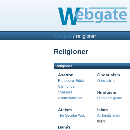
webgate
/ religioner
Religioner
Religioner
Asatron
Gnostisism
Runeberg: Edda
Gnostisism
Sæmundar
Hinduism
Sveriges
Asatrosamfund
Hinduism guide
Ateism
Islam
The Secular Web
Att förstå islam
Islam
Bahá'í