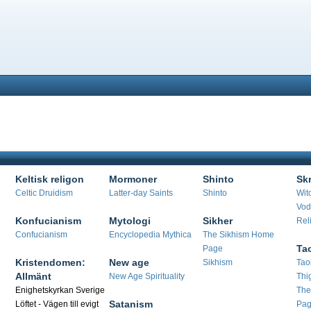
Keltisk religon
Mormoner
Shinto
Skr
Celtic Druidism
Latter-day Saints
Shinto
Wit
Vod
Konfucianism
Mytologi
Sikher
Rel
Confucianism
Encyclopedia Mythica
The Sikhism Home
Ta
Page
Kristendomen:
New age
Sikhism
Tao
Allmänt
New Age Spirituality
Thi
Enighetskyrkan Sverige
The
Satanism
Löftet - Vägen till evigt
Pa