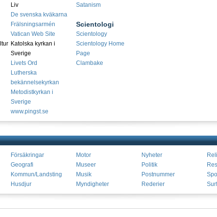
Liv
Satanism
De svenska kväkarna
Scientologi
Frälsningsarmén
Vatican Web Site
Scientology
ltur
Katolska kyrkan i
Scientology Home
Sverige
Page
Livets Ord
Clambake
Lutherska
bekännelsekyrkan
Metodistkyrkan i
Sverige
www.pingst.se
Försäkringar
Motor
Nyheter
Rel
Geografi
Museer
Politik
Res
Kommun/Landsting
Musik
Postnummer
Spo
Husdjur
Myndigheter
Rederier
Sur