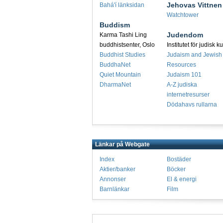
Jehovas Vittnen
Bahá'í länksidan
Watchtower
Buddism
Judendom
Karma Tashi Ling
buddhistsenter, Oslo
Institutet för judisk ku
Buddhist Studies
Judaism and Jewish
BuddhaNet
Resources
Quiet Mountain
Judaism 101
DharmaNet
A-Z judiska
internetresurser
Dödahavs rullarna
Länkar på Webgate
Index
Bostäder
Aktier/banker
Böcker
Annonser
El & energi
Barnlänkar
Film