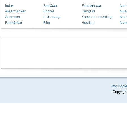
Index
Bostäder
Försäkringar
Moto
Aktier/banker
Böcker
Geografi
Mus
Annonser
El & energi
Kommun/Landsting
Mus
Barnlänkar
Film
Husdjur
Mynd
Info
Cooki
Copyrigh