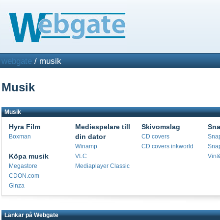
webgate
/ musik
Musik
Musik
Hyra Film
Mediespelare till
Skivomslag
Sna
din dator
Boxman
CD covers
Snap
Winamp
CD covers inkworld
Snap
Köpa musik
VLC
Vin&
Megastore
Mediaplayer Classic
CDON.com
Ginza
Länkar på Webgate