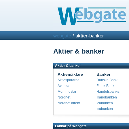
webgate
/ aktier-banker
Aktier & banker
Aktier & banker
Aktiemäklare
Banker
Aktiespararna
Danske Bank
Avanza
Forex Bank
Morningstar
Handelsbanken
Nordnet
Ikanobanken
Nordnet direkt
Icabanken
Icabanken
Länkar på Webgate