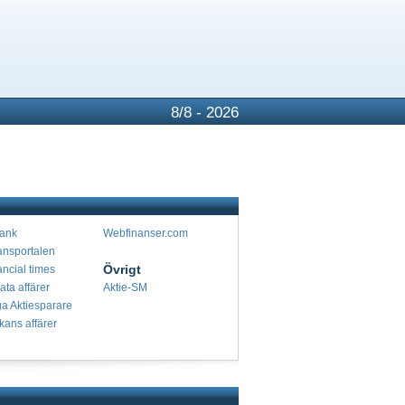
8/8 - 2026
ank
Webfinanser.com
ansportalen
Övrigt
ancial times
ata affärer
Aktie-SM
a Aktiesparare
kans affärer