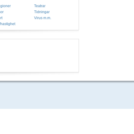
igioner
Teatrar
or
Tidningar
rt
Virus m.m.
fhastighet