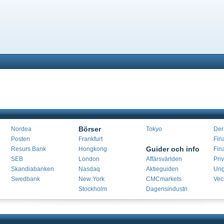
Börser
Nordea
Tokyo
Der
Posten
Frankfurt
Fin
Guider och info
Resurs Bank
Hongkong
Fin
SEB
London
Affärsvärlden
Priv
Skandiabanken
Nasdaq
Aktieguiden
Ung
Swedbank
New York
CMCmarkets
Vec
Stockholm
Dagensindustri